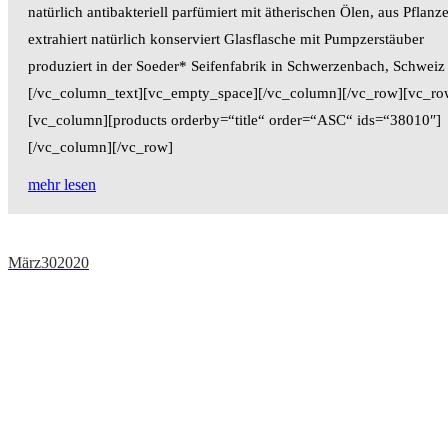
natürlich antibakteriell parfümiert mit ätherischen Ölen, aus Pflanz
extrahiert natürlich konserviert Glasflasche mit Pumpzerstäuber
produziert in der Soeder* Seifenfabrik in Schwerzenbach, Schweiz
[/vc_column_text][vc_empty_space][/vc_column][/vc_row][vc_ro
[vc_column][products orderby=“title“ order=“ASC“ ids=“38010″]
[/vc_column][/vc_row]
mehr lesen
März
30
2020