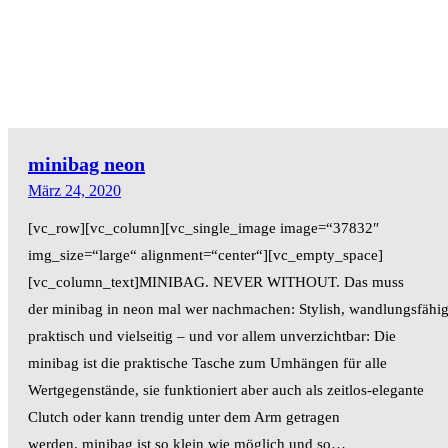
minibag neon
März 24, 2020
[vc_row][vc_column][vc_single_image image=“37832″
img_size=“large“ alignment=“center“][vc_empty_space]
[vc_column_text]MINIBAG. NEVER WITHOUT. Das muss
der minibag in neon mal wer nachmachen: Stylish, wandlungsfähig
praktisch und vielseitig – und vor allem unverzichtbar: Die
minibag ist die praktische Tasche zum Umhängen für alle
Wertgegenstände, sie funktioniert aber auch als zeitlos-elegante
Clutch oder kann trendig unter dem Arm getragen
werden. minibag ist so klein wie möglich und so…