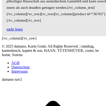
plüschiger Hausschuh aus australischem Lammfell und kann sowo
innen als auch draußen getragen werden.[/vc_column_text]
[/vc_column][/vc_row][vc_row][vc_column][product id=“36765″]
[/vc_column][/vc_row]
mehr lesen
[/vc_column][/vc_row]
© 2025 damano, Karin Gmür. All Rights Reserved. | minibag,
kantenbruch, kapten & son, HAAN, TÜTENHÜTER, coster, be
home, Sorena
AGB
Datenschutz
Impressum
damano nav2