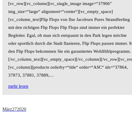
[vc_row][vc_column][vc_single_image image=“37906″
img_size=“large“ alignment=“center“][vc_empty_space]
[vc_column_text]Flip Flops von Ilse Jacobsen Pures Strandfeeling
mit den richtigen Flip Flops Flip Flops sind immer ein perfekter
Begleiter. Egal, ob man sich entspannt in den Park legen möchte
oder sportlich durch die Stadt flanieren, Flip Flops passen immer. M
den Flip Flops bekommen Sie ein garantiertes Wohlfühlprogramm.
[/vc_column_text][vc_empty_space][/vc_column][/vc_row][vc_ro
[vc_column][products orderby=“title“ order=“ASC“ ids=“37864,
37873, 37881, 37889,…
mehr lesen
März
27
2020