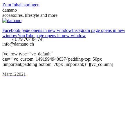
Zum Inhalt springen
damano
accessoires, lifestyle and more
Facebook page opens in new window
Instagram page opens in new
window
YouTube page opens in new window
+41 79 707 84 74
info@damano.ch
[vc_row type=“vc_default“
css=“.vc_custom_1491994948637{padding-top: 50px
!important;padding-bottom: 70px !important;}“][vc_column]
März
12
2021